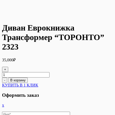
Диван Еврокнижка
Трансформер “ТОРОНТО”
2323
35,000
₽
+
Количество
товара
-
В корзину
Диван
КУПИТЬ В 1 КЛИК
Еврокнижка
Трансформер
Оформить заказ
"ТОРОНТО"
2323
x