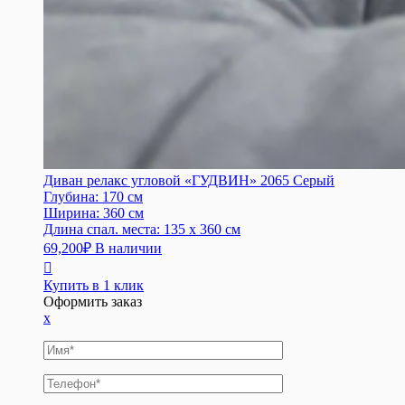
Диван релакс угловой «ГУДВИН» 2065 Серый
Глубина:
170 см
Ширина:
360 см
Длина спал. места:
135 x 360 см
69,200
₽
В наличии
Купить в 1 клик
Оформить заказ
x