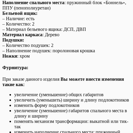
Наполнение спального места
: пружинный блок «Боннель»,
ППУ (пенополиуретан)
Бельевой ящик:
– Наличие: есть
– Количество: 2
– Материал бельевого ящика: ДСП, ДВП
Материал каркаса
: Дерево
Подушки:
– Количество подушек: 2
– Наполнение подушек: поролоновая крошка
Ножки
: хром
Фурнитура:
При заказе данного изделия
Вы можете внести изменения
такие как
:
увеличение (уменьшение) общих габаритов
увеличить (уменьшить) ширину и длину подлокотников
изменить форму подлокотников
увеличение (уменьшение) габаритов спального места в
длину и ширину
поменять механизм трансформации: выкатной или тик-
так
изменить наполнение спального места: пружинный