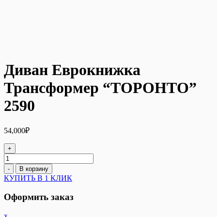
Диван Еврокнижка
Трансформер “ТОРОНТО”
2590
54,000
₽
+
Количество
товара
-
В корзину
Диван
КУПИТЬ В 1 КЛИК
Еврокнижка
Трансформер
Оформить заказ
"ТОРОНТО"
2590
x