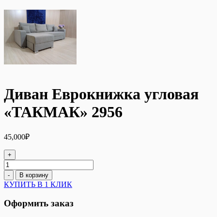
Диван Еврокнижка угловая
«ТАКМАК» 2956
45,000
₽
+
Количество
товара
-
В корзину
Диван
КУПИТЬ В 1 КЛИК
Еврокнижка
угловая
Оформить заказ
«ТАКМАК»
2956