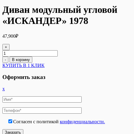
Диван модульный угловой
«ИСКАНДЕР» 1978
47,900
₽
+
Количество
товара
-
В корзину
Диван
КУПИТЬ В 1 КЛИК
модульный
угловой
Оформить заказ
«ИСКАНДЕР»
1978
x
Согласен с политикой
конфиденциальности.