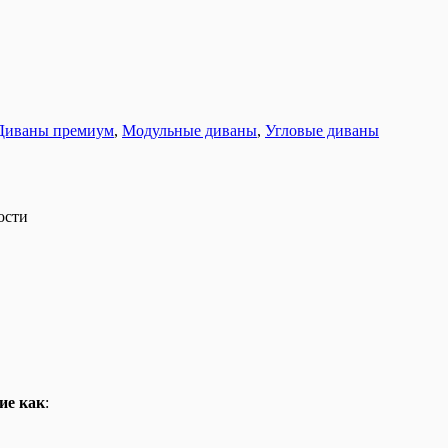
Диваны премиум
,
Модульные диваны
,
Угловые диваны
ости
ие как
: